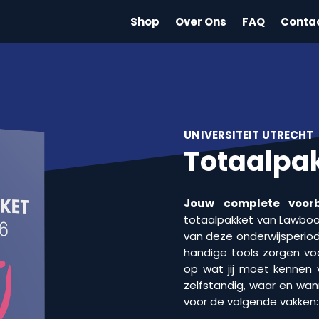
Shop
Over Ons
FAQ
Conta
UNIVERSITEIT UTRECHT
Totaalpak
Jouw complete voorb
totaalpakket van Lawbooks
van deze onderwijsperiod
handige tools zorgen voo
op wat jij moet kennen 
zelfstandig, waar en wan
voor de volgende vakken: