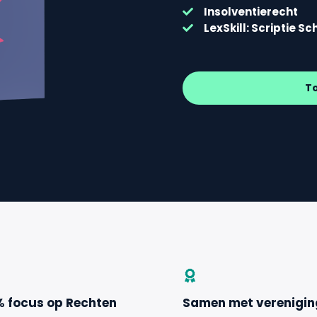
Insolventierecht
LexSkill: Scriptie Sc
T
% focus op Rechten
Samen met verenigi