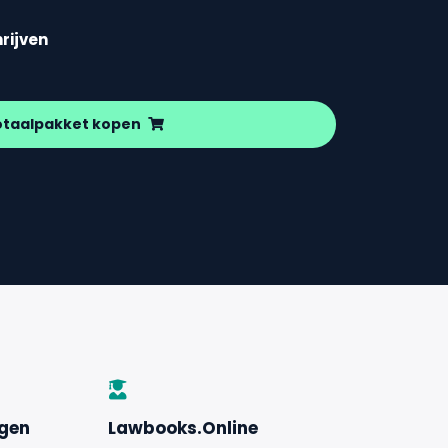
hrijven
otaalpakket kopen
ngen
Lawbooks.Online