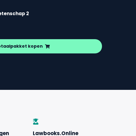
etenschap 2
otaalpakket kopen
ngen
Lawbooks.Online