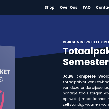
Shop
Over Ons
FAQ
Conta
RIJKSUNIVERSITEIT GR
Totaalpak
Semester
Jouw complete voorb
totaalpakket van Lawbooks
van deze onderwijsperiod
handige tools zorgen voo
op wat jij moet kennen 
zelfstandig, waar en wan