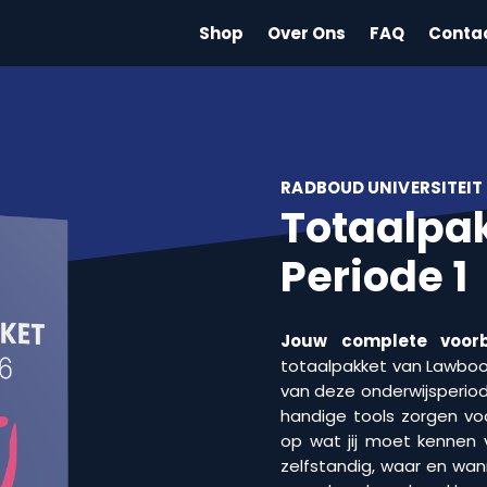
Shop
Over Ons
FAQ
Conta
RADBOUD UNIVERSITEIT
Totaalpak
Periode 1
Jouw complete voorb
totaalpakket van Lawbooks
van deze onderwijsperiod
handige tools zorgen voo
op wat jij moet kennen 
zelfstandig, waar en wan