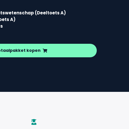
chtswetenschap (Deeltoets A)
oets A)
ds
otaalpakket kopen