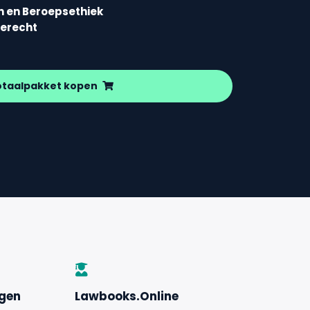
n en Beroepsethiek
ierecht
otaalpakket kopen
ngen
Lawbooks.Online