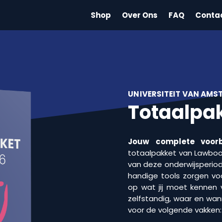
Shop
Over Ons
FAQ
Conta
UNIVERSITEIT VAN AM
Totaalpak
Jouw complete voorb
totaalpakket van Lawbooks
van deze onderwijsperiod
handige tools zorgen voo
op wat jij moet kennen 
zelfstandig, waar en wan
voor de volgende vakken: