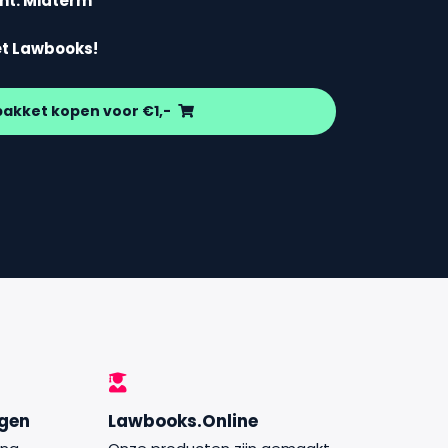
cht: Midterm
et Lawbooks!
pakket kopen voor €1,-
ngen
Lawbooks.Online