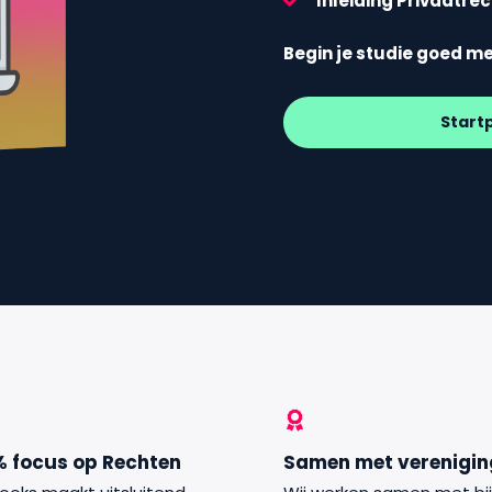
Inleiding Privaatre
Begin je studie goed m
Start
% focus op Rechten
Samen met verenigi