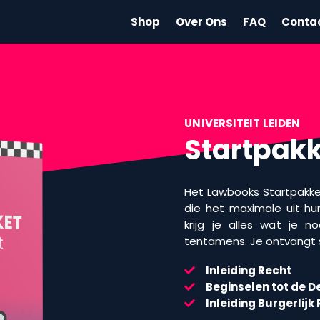
Shop
Over Ons
FAQ
Conta
UNIVERSITEIT LEIDEN
Startpak
Het Lawbooks Startpakke
die het maximale uit hun
krijg je alles wat je 
tentamens. Je ontvangt
Inleiding Recht
Beginselen tot de 
Inleiding Burgerlijk 