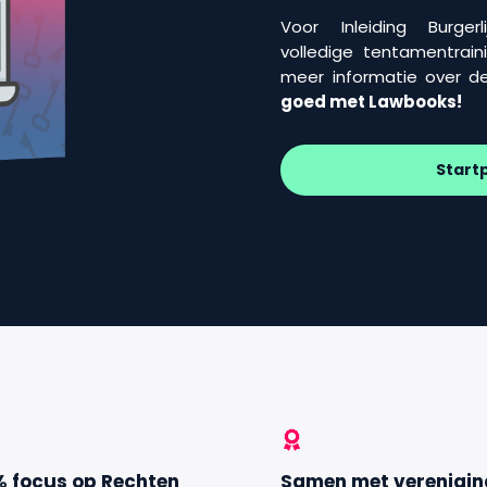
Voor Inleiding Burg
volledige tentamentrain
meer informatie over de
goed met Lawbooks!
Start
% focus op Rechten
Samen met verenigi