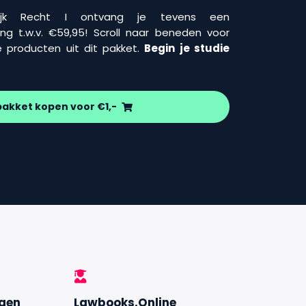
erlijk Recht I ontvang je tevens een
ing t.w.v. €59,95! Scroll naar beneden voor
 producten uit dit pakket.
Begin je studie
pakket kopen voor €1,-
ngen
Lawbooks.Online