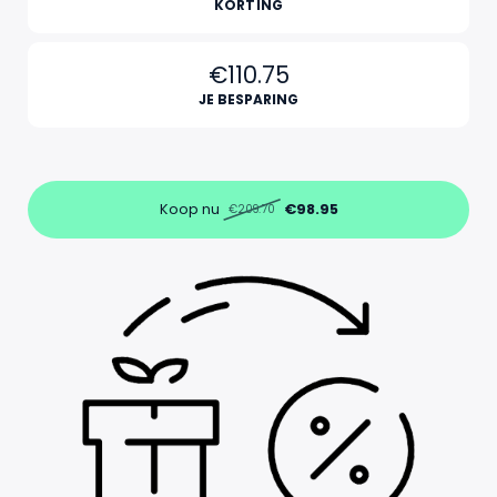
KORTING
€110.75
JE BESPARING
Koop nu
€98.95
€209.70