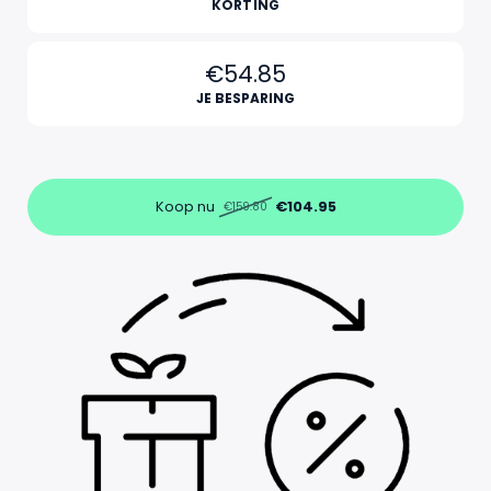
KORTING
€54.85
JE BESPARING
Koop nu
€104.95
€159.80