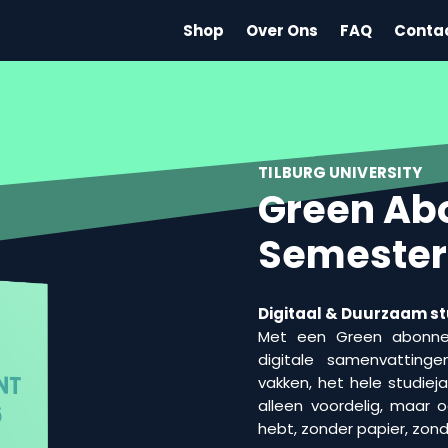
Shop
Over Ons
FAQ
Conta
TILBURG UNIVERSITY
Green Ab
Semester
Digitaal & Duurzaam s
Met een Green abonnem
digitale samenvatting
vakken, het hele studieja
alleen voordelig, maar o
hebt, zonder papier, zonde