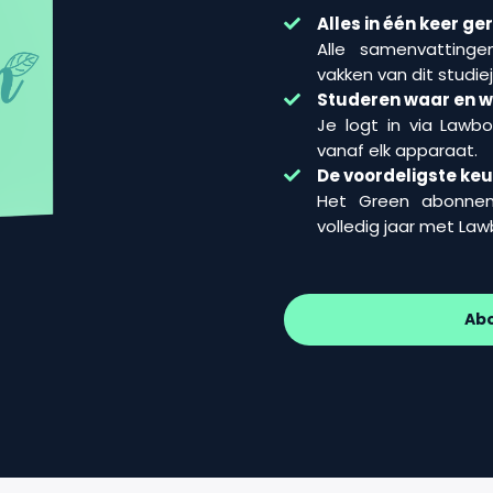
Alles in één keer ge
Alle samenvattinge
vakken van dit studiej
Studeren waar en wa
Je logt in via Lawb
vanaf elk apparaat.
De voordeligste ke
Het Green abonne
volledig jaar met La
Ab