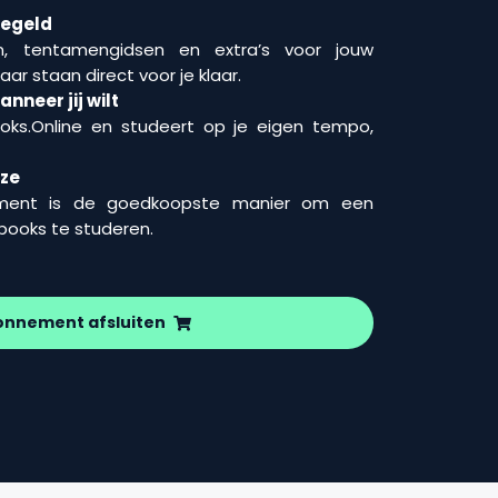
regeld
n, tentamengidsen en extra’s voor jouw
aar staan direct voor je klaar.
nneer jij wilt
ooks.Online en studeert op je eigen tempo,
uze
ment is de goedkoopste manier om een
wbooks te studeren.
onnement afsluiten