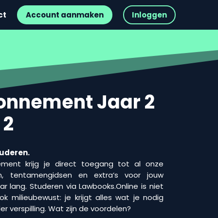
ct
Account aanmaken
Inloggen
onnement Jaar 2
 2
tuderen.
ent krijg je direct toegang tot al onze
en, tentamengidsen en extra’s voor jouw
ar lang. Studeren via Lawbooks.Online is niet
ok milieubewust: je krijgt alles wat je nodig
r verspilling. Wat zijn de voordelen?