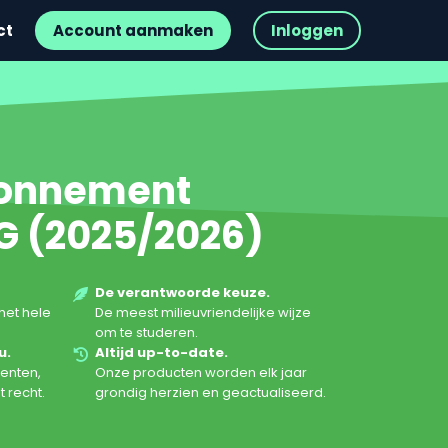
ct
Account aanmaken
Inloggen
bonnement
G (2025/2026)
De verantwoorde keuze.
het hele
De meest milieuvriendelijke wijze
.
om te studeren.
u.
Altijd up-to-date.
enten,
Onze producten worden elk jaar
t recht.
grondig herzien en geactualiseerd.