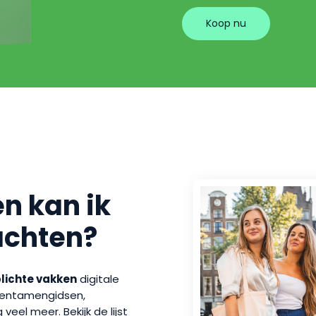
Koop nu
n kan ik
achten?
plichte vakken
digitale
 tentamengidsen,
eel meer. Bekijk de lijst