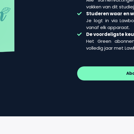
vakken van dit studiej
Studeren waar en wa
Je logt in via Lawb
vanaf elk apparaat.
De voordeligste ke
Het Green abonne
volledig jaar met La
Ab