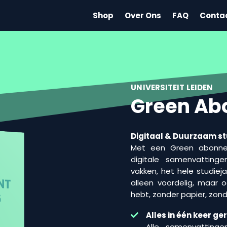
Shop
Over Ons
FAQ
Conta
UNIVERSITEIT LEIDEN
Green Ab
Digitaal & Duurzaam s
Met een Green abonnem
digitale samenvatting
vakken, het hele studieja
alleen voordelig, maar o
hebt, zonder papier, zonde
Alles in één keer ge
Alle samenvattinge