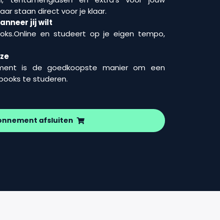
aar staan direct voor je klaar.
nneer jij wilt
ooks.Online en studeert op je eigen tempo,
uze
ment is de goedkoopste manier om een
wbooks te studeren.
onnement afsluiten