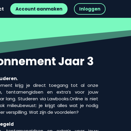
ct
Account aanmaken
Inloggen
onnement Jaar 3
tuderen.
ent krijg je direct toegang tot al onze
en, tentamengidsen en extra’s voor jouw
ar lang. Studeren via Lawbooks.Online is niet
ok milieubewust: je krijgt alles wat je nodig
r verspilling. Wat zijn de voordelen?
regeld
n, tentamengidsen en extra’s voor jouw