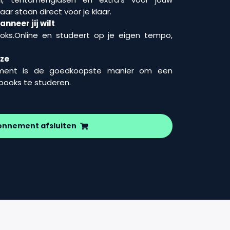
aar staan direct voor je klaar.
nneer jij wilt
ooks.Online en studeert op je eigen tempo,
uze
ment is de goedkoopste manier om een
wbooks te studeren.
onnement afsluiten