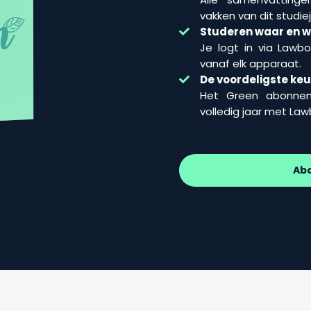
vakken van dit studiej
Studeren waar en wa
Je logt in via Lawb
vanaf elk apparaat.
De voordeligste ke
Het Green abonne
volledig jaar met La
Ab