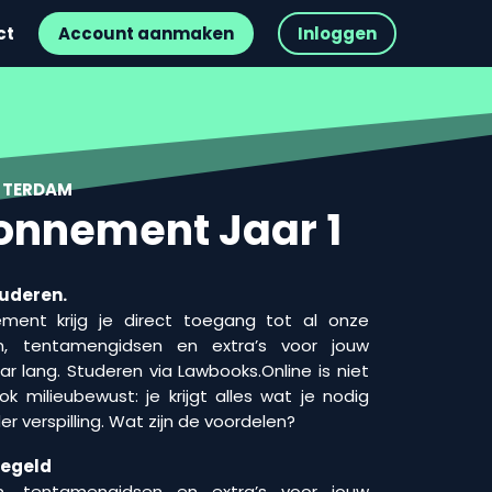
ct
Account aanmaken
Inloggen
MSTERDAM
onnement Jaar 1
tuderen.
ent krijg je direct toegang tot al onze
en, tentamengidsen en extra’s voor jouw
ar lang. Studeren via Lawbooks.Online is niet
ok milieubewust: je krijgt alles wat je nodig
r verspilling. Wat zijn de voordelen?
regeld
n, tentamengidsen en extra’s voor jouw