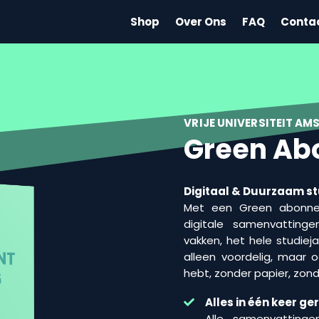
Shop
Over Ons
FAQ
Conta
VRIJE UNIVERSITEIT A
Green Ab
Digitaal & Duurzaam s
Met een Green abonnem
digitale samenvatting
vakken, het hele studieja
alleen voordelig, maar o
hebt, zonder papier, zonde
Alles in één keer ge
Alle samenvattinge