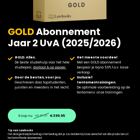
GOLD
Abonnement
Jaar 2 UvA (2025/2026)
GOLD. Alles.
Het meeste voordeel
De beste studiehulp voor het hele
Met een GOLD abonnement
studiejaar,
digitaal & op papier.
bespaar je bijna 50% t.o.v. losse
verkoop.
Door de besten, voor jou.
Inclusief
Geschreven door topstudenten,
tentamentrainingen.
jusisten en meesters in het recht.
De optimale voorbereiding op de
tentamens: onze trainingen.
Koop nu
€399.95
€848.90
Tip van Lawbooks
Het doorgestreepte bedrag is het bedrag dat je zou betalen bij losse aanschaf van alle producten uit
het betreffende abonnement.