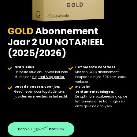
GOLD
Abonnement
Jaar 2 UU NOTARIEEL
(2025/2026)
GOLD. Alles.
Het meeste voordeel
De beste studiehulp voor het hele
Met een GOLD abonnement
studiejaar,
digitaal & op papier.
bespaar je bijna 50% t.o.v. losse
verkoop.
Door de besten, voor jou.
Inclusief
Geschreven door topstudenten,
tentamentrainingen.
jusisten en meesters in het recht.
De optimale voorbereiding op de
tentamens: onze trainingen en
onze geliefde analyses.
Koop nu
€599.95
€809.20