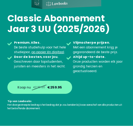
Classic Abonnement
Jaar 3 UU (2025/2026)
Premium. Alles.
Vlijmscherpe prijzen.
De beste studiehulp voor het hele
Met een abonnement krijg je
studiejaar,
op papier én digitaal
.
gegarandeerd de beste prijs.
Door de besten, voor jou.
Altijd up-to-date.
Geschreven door topstudenten,
Onze producten worden elk jaar
juristen en meesters in het recht.
grondig herzien en
geactualiseerd.
Koop nu
€259.95
€290.60
Tip van Lawbooks
Het doorgestreepte bedrag is het bedrag dat je zou betalen bij losse aanschaf van alle producten uit
het betreffende abonnement.