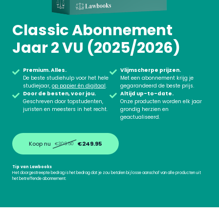
Classic Abonnement
Jaar 2 VU (2025/2026)
Premium. Alles.
Vlijmscherpe prijzen.
De beste studiehulp voor het hele
Met een abonnement krijg je
studiejaar,
op papier én digitaal
.
gegarandeerd de beste prijs.
Door de besten, voor jou.
Altijd up-to-date.
Geschreven door topstudenten,
Onze producten worden elk jaar
juristen en meesters in het recht.
grondig herzien en
geactualiseerd.
Koop nu
€249.95
€309.50
Tip van Lawbooks
Het doorgestreepte bedrag is het bedrag dat je zou betalen bij losse aanschaf van alle producten uit
het betreffende abonnement.