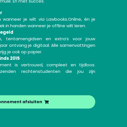
mule. En met succes.
er
 wanneer je wilt via Lawbooks.Online, én je
ek in handen wanneer je offline wilt leren.
regeld
n, tentamengidsen en extra’s voor jouw
jaar ontvang je digitaal. Alle samenvattingen
jg je ook op papier.
inds 2015
ment is vertrouwd, compleet en tijdloos.
zenden rechtenstudenten die jou zijn
onnement afsluiten