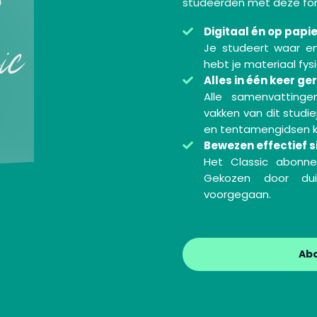
studeerden met deze for
Digitaal én op papi
Je studeert waar en
hebt je materiaal fysi
Alles in één keer ge
Alle samenvattinge
vakken van dit studie
en tentamengidsen kri
Bewezen effectief s
Het Classic abonne
Gekozen door dui
voorgegaan.
Ab