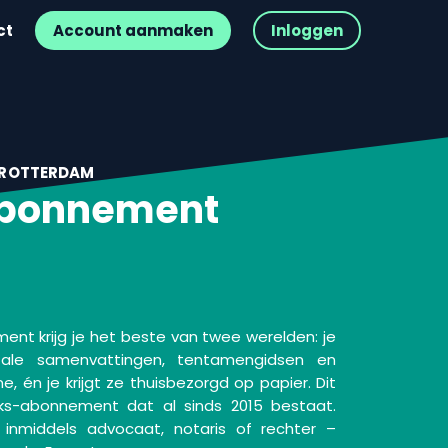
ct
Account aanmaken
Inloggen
 ROTTERDAM
Abonnement
nt krijg je het beste van twee werelden: je
tale samenvattingen, tentamengidsen en
ne, én je krijgt ze thuisbezorgd op papier. Dit
oks-abonnement dat al sinds 2015 bestaat.
inmiddels advocaat, notaris of rechter –