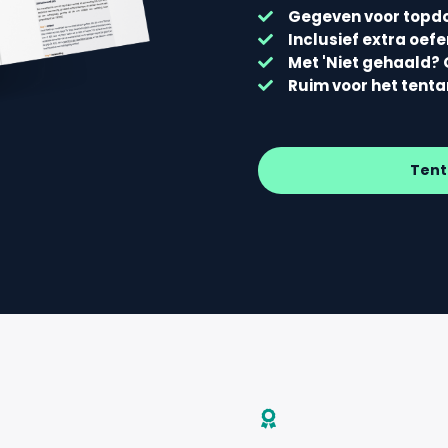
Gegeven voor topd
Inclusief extra oef
Met 'Niet gehaald? 
Ruim voor het tent
Tent