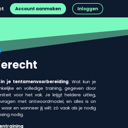
ct
Account aanmaken
Inloggen
ierecht
 in je tentamenvoorbereiding
. Wat kun je
elijke en volledige training, gegeven door
teit voor het vak. Je krijgt heldere uitleg,
vragen met antwoordmodel, en alles is on
waar en wanneer jij wilt: zó vaak als je nodig
nsing nodig.
entraining