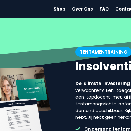
Shop
Over Ons
FAQ
Conta
TENTAMENTRAINING
Insolvent
De slimste investering
verwachten? Een toegank
een topdocent met affini
tentamengerichte oefen
demand beschikbaar. Kijk 
hebt. Jij hebt geen herka
On demand
tentam