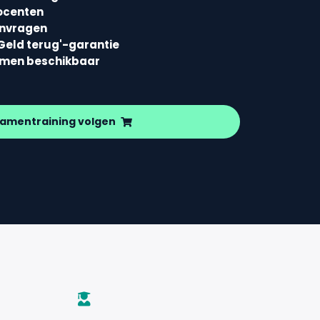
ocenten
envragen
Geld terug'-garantie
amen beschikbaar
amentraining volgen