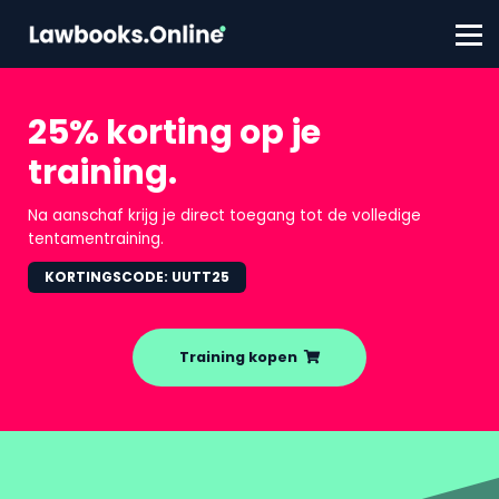
FAQ
Contact
Account aanmaken
Inloggen
25% korting op je
training.
Na aanschaf krijg je direct toegang tot de volledige
tentamentraining.
KORTINGSCODE: UUTT25
Training kopen