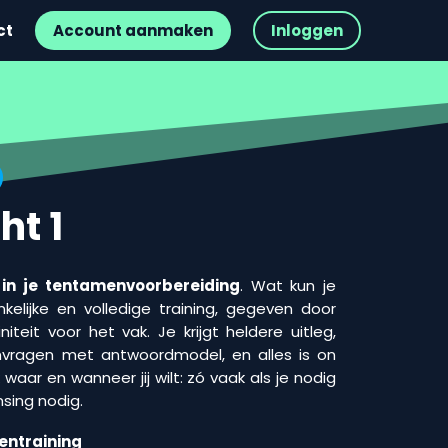
ct
Account aanmaken
Inloggen
ht 1
 in je tentamenvoorbereiding
. Wat kun je
elijke en volledige training, gegeven door
teit voor het vak. Je krijgt heldere uitleg,
vragen met antwoordmodel, en alles is on
waar en wanneer jij wilt: zó vaak als je nodig
nsing nodig.
entraining