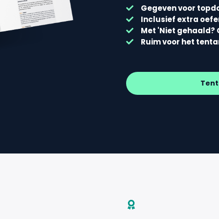
Gegeven voor topd
Inclusief extra oef
Met 'Niet gehaald? 
Ruim voor het tent
Tent