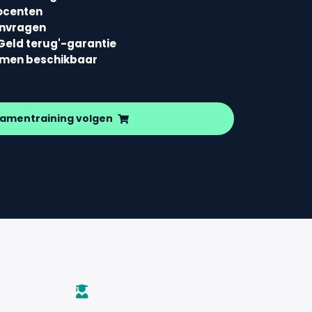
ocenten
envragen
Geld terug'-garantie
amen beschikbaar
amentraining volgen