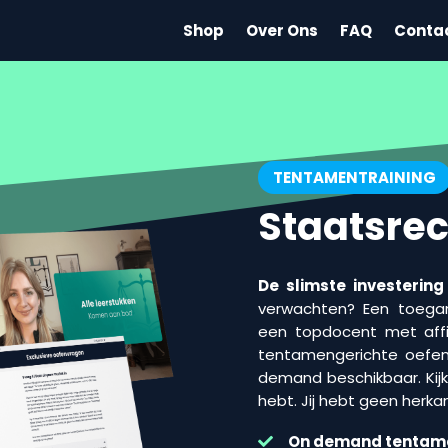
Shop
Over Ons
FAQ
Conta
TENTAMENTRAINING
Staatsrec
De slimste investering
verwachten? Een toegank
een topdocent met affini
tentamengerichte oefen
demand beschikbaar. Kijk 
hebt. Jij hebt geen herka
On demand
tentam