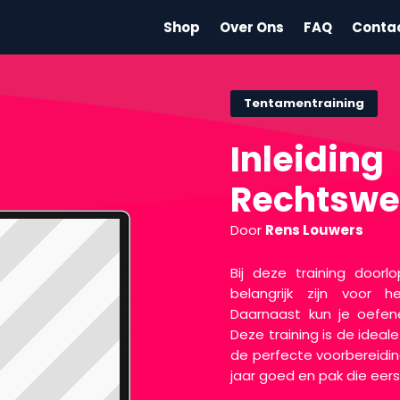
Shop
Over Ons
FAQ
Conta
Tentamentraining
Inleiding
Rechtswe
Door
Rens Louwers
Bij deze training door
belangrijk zijn voor h
Daarnaast kun je oefen
Deze training is de idea
de perfecte voorbereidin
jaar goed en pak die eer