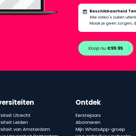
Beschikbaarheid Te
Alle video's zullen uite
Maak je geen zorgen, d
Koop nu
€99.95
versiteiten
Ontdek
siteit Utrecht
Eerstejaars
siteit Leiden
Abonneren
rsiteit van Amsterdam
Mijn WhatsApp-groep