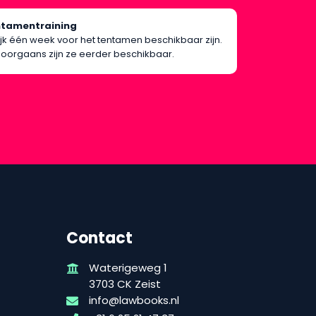
ntamentraining
rlijk één week voor het tentamen beschikbaar zijn.
oorgaans zijn ze eerder beschikbaar.
Contact
Waterigeweg 1
3703 CK Zeist
info@lawbooks.nl