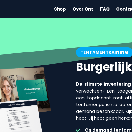
Shop
Over Ons
FAQ
Conta
TENTAMENTRAINING
Burgerlij
De slimste investering
verwachten? Een toegank
een topdocent met affini
tentamengerichte oefen
demand beschikbaar. Kijk 
hebt. Jij hebt geen herka
On demand
tentam