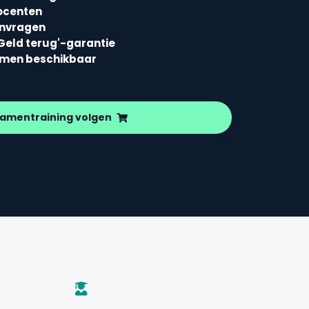
ocenten
envragen
Geld terug'-garantie
amen beschikbaar
amentraining volgen