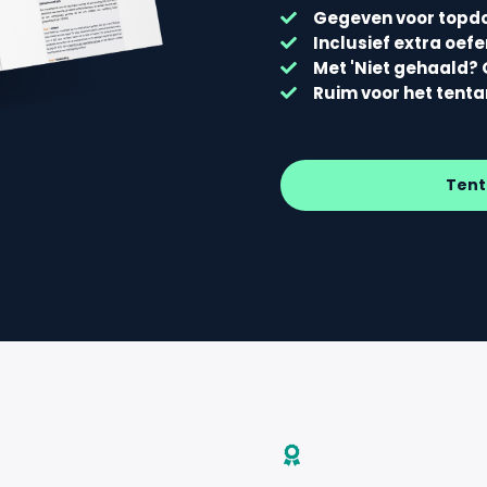
Gegeven voor topd
Inclusief extra oef
Met 'Niet gehaald? 
Ruim voor het tent
Tent