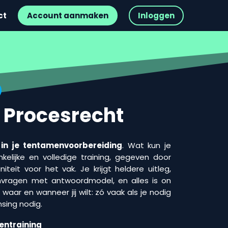
ct
Account aanmaken
Inloggen
k Procesrecht
 in je tentamenvoorbereiding
. Wat kun je
elijke en volledige training, gegeven door
teit voor het vak. Je krijgt heldere uitleg,
vragen met antwoordmodel, en alles is on
waar en wanneer jij wilt: zó vaak als je nodig
nsing nodig.
entraining