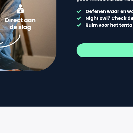
Oefenen waar en wa
Night owl? Check d
Ruim voor het tent