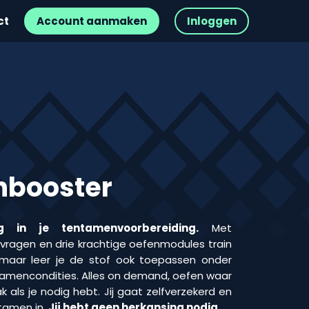
ct
Account aanmaken
Inloggen
booster
g in je tentamenvoorbereiding.
Met
ragen en drie krachtige oefenmodules train
s, maar leer je de stof ook toepassen onder
ntamencondities. Alles on demand, oefen waar
ak als je nodig hebt. Jij gaat zelfverzekerd en
tamen in.
Jij hebt geen herkansing nodig.