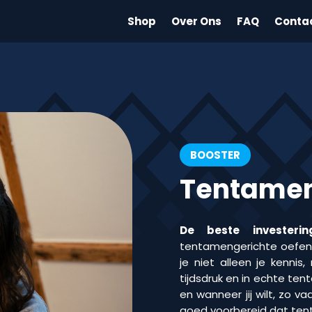
Shop
Over Ons
FAQ
Conta
BOOSTER
Tentamen
De beste investerin
tentamengerichte oefenv
je niet alleen je kenni
tijdsdruk en in echte te
en wanneer jij wilt, zo va
goed voorbereid dat ten