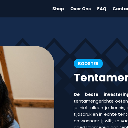
Shop
Over Ons
FAQ
Conta
BOOSTER
Tentamen
De beste investerin
tentamengerichte oefenv
je niet alleen je kenni
tijdsdruk en in echte te
en wanneer jij wilt, zo va
goed voorbereid dat ten