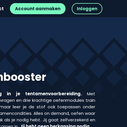
ct
Account aanmaken
Inloggen
booster
g in je tentamenvoorbereiding.
Met
ragen en drie krachtige oefenmodules train
s, maar leer je de stof ook toepassen onder
ntamencondities. Alles on demand, oefen waar
ak als je nodig hebt. Jij gaat zelfverzekerd en
tamen in.
Jij hebt geen herkansing nodig.