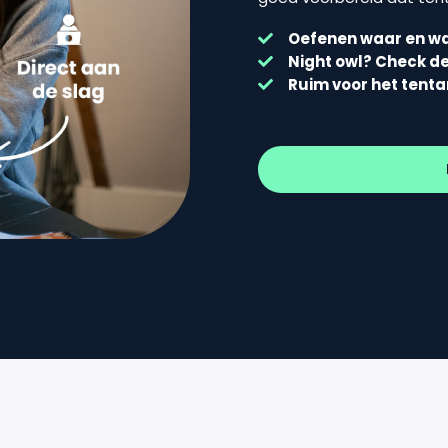
Oefenen waar en wa
Night owl? Check d
Ruim voor het tent