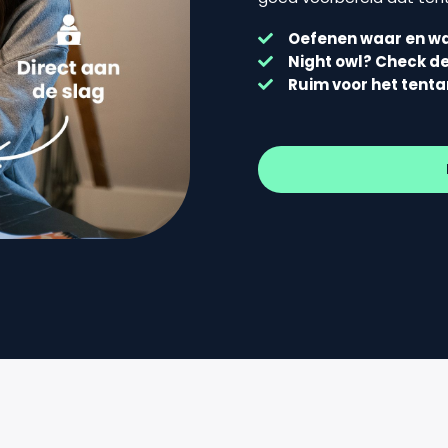
Oefenen waar en wa
Night owl? Check d
Ruim voor het tent