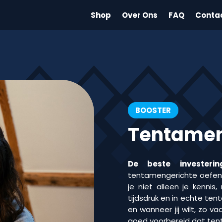
Shop
Over Ons
FAQ
Conta
BOOSTER
Tentamen
De beste investerin
tentamengerichte oefenv
je niet alleen je kenni
tijdsdruk en in echte te
en wanneer jij wilt, zo va
goed voorbereid dat ten