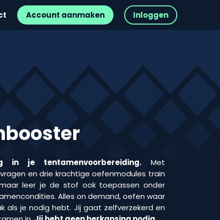
ct
Account aanmaken
Inloggen
booster
g in je tentamenvoorbereiding.
Met
ragen en drie krachtige oefenmodules train
s, maar leer je de stof ook toepassen onder
ntamencondities. Alles on demand, oefen waar
ak als je nodig hebt. Jij gaat zelfverzekerd en
tamen in.
Jij hebt geen herkansing nodig.