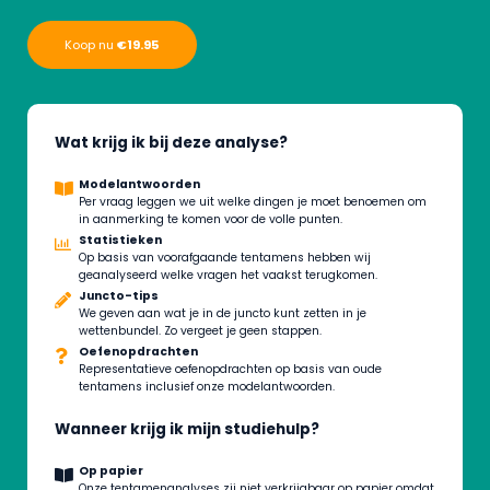
Koop nu
€19.95
Wat krijg ik bij deze analyse?
Modelantwoorden
Per vraag leggen we uit welke dingen je moet benoemen om
in aanmerking te komen voor de volle punten.
Statistieken
Op basis van voorafgaande tentamens hebben wij
geanalyseerd welke vragen het vaakst terugkomen.
Juncto-tips
We geven aan wat je in de juncto kunt zetten in je
wettenbundel. Zo vergeet je geen stappen.
Oefenopdrachten
Representatieve oefenopdrachten op basis van oude
tentamens inclusief onze modelantwoorden.
Wanneer krijg ik mijn studiehulp?
Op papier
Onze tentamenanalyses zij niet verkrijgbaar op papier omdat