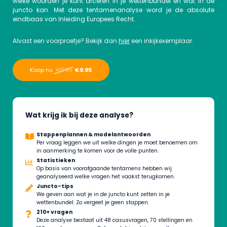
welke woorden je kunt arceren in je wettenbundel en wat in de
juncto kan. Met deze tentamenanalyse word je de absolute
eindbaas van Inleiding Europees Recht.
Alvast een voorproefje? Bekijk dan
hier
een inkijkexemplaar.
Koop nu
€9.95
€19.95
Wat krijg ik bij deze analyse?
Stappenplannen & modelantwoorden
Per vraag leggen we uit welke dingen je moet benoemen om
in aanmerking te komen voor de volle punten.
Statistieken
Op basis van voorafgaande tentamens hebben wij
geanalyseerd welke vragen het vaakst terugkomen.
Juncto-tips
We geven aan wat je in de juncto kunt zetten in je
wettenbundel. Zo vergeet je geen stappen.
210+ vragen
Deze analyse bestaat uit 48 casusvragen, 70 stellingen en