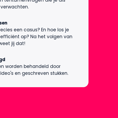
n tentamenvragen die je als
 verwachten.
sen
recies een casus? En hoe los je
 efficiënt op? Na het volgen van
weet jij dat!
egd
en worden behandeld door
ideo's en geschreven stukken.