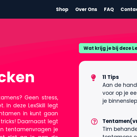
Shop
Over Ons
FAQ
Conta
Wat krijg je bij deze L
cken
11 Tips
Aan de hand 
voor op je e
ntamens? Geen stress,
je binnensle
 In deze LexSkill legt
tentamen in kunt gaan
Tentamen(v
tricks! Daarnaast legt
Tim behandel
 en tentamenvragen je