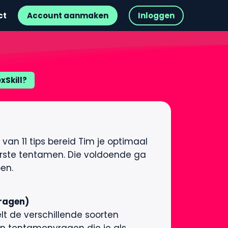
ct
Account aanmaken
Inloggen
exSkill?
van 11 tips bereid Tim je optimaal
erste tentamen. Die voldoende ga
pen.
ragen)
t de verschillende soorten