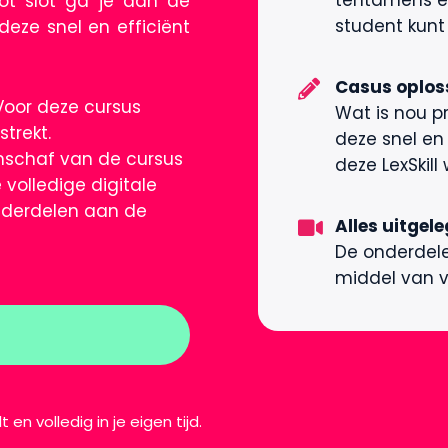
tentamens e
Tot slot ga je aan de
student kunt
deze snel en efficiënt
Casus oplos
 Voor deze cursus
Wat is nou p
trekt.
deze snel en
nschaf van de cursus
deze LexSkill 
e volledige digitale
nderdelen aan de
Alles uitgel
De onderdel
middel van v
 en volledig in je eigen tijd.