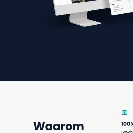
Waarom
100
Lawb