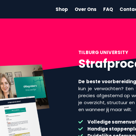
Shop
Over Ons
FAQ
Conta
TILBURG UNIVERSITY
Strafproc
De beste voorbereiding 
kun je verwachten? Een v
precies afgestemd op wa
je overzicht, structuur e
en wanneer jij maar wilt.
Volledige samenvat
Handige stappenp
Duidelijke oefenvr