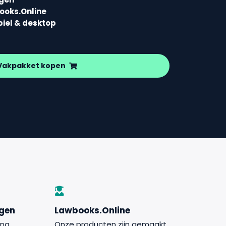
books.Online
biel & desktop
Vakpakket kopen
ngen
Lawbooks.Online
jna
Onze producten zijn gemaakt