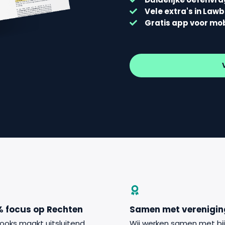
Vele extra's in Law
Gratis app voor mo
% focus op Rechten
Samen met verenigi
ooks maakt uitsluitend
Wij werken samen met bi