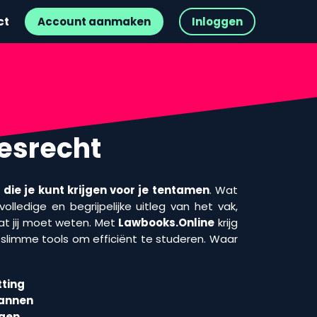
ct
Account aanmaken
Inloggen
esrecht
die je kunt krijgen voor je tentamen
. Wat
olledige en begrijpelijke uitleg van het vak,
t jij moet weten. Met
Lawbooks.Online
krijg
n slimme tools om efficiënt te studeren. Waar
ting
lannen
agen