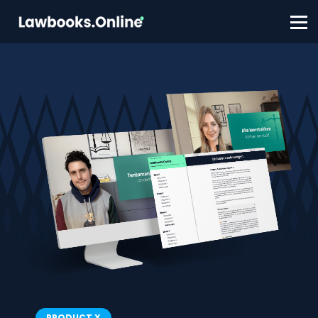
FAQ
Contact
Account aanmaken
Inloggen
PRODUCT X