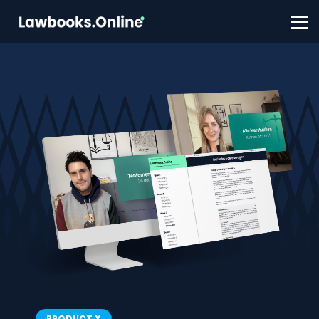
FAQ
Contact
Account aanmaken
Inloggen
PRODUCT X