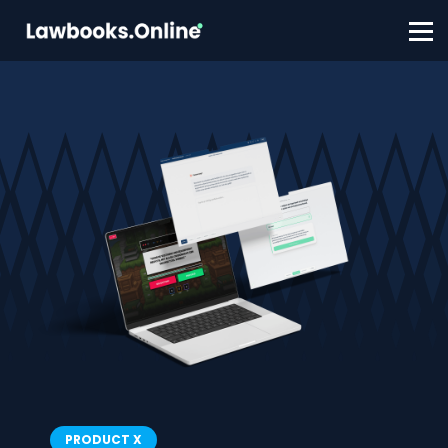
FAQ
Contact
Account aanmaken
Inloggen
PRODUCT X