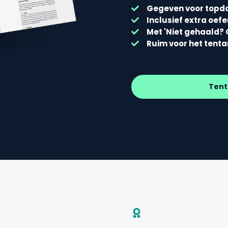
Gegeven voor topd
Inclusief extra oef
Met 'Niet gehaald? 
Ruim voor het tent
Tent