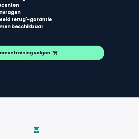
ocenten
envragen
Geld terug'-garantie
amen beschikbaar
amentraining volgen