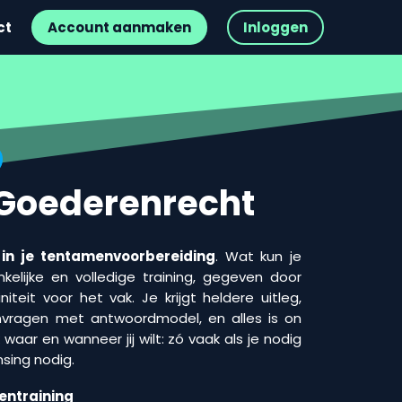
ct
Account aanmaken
Inloggen
 Goederenrecht
 in je tentamenvoorbereiding
. Wat kun je
elijke en volledige training, gegeven door
teit voor het vak. Je krijgt heldere uitleg,
vragen met antwoordmodel, en alles is on
waar en wanneer jij wilt: zó vaak als je nodig
nsing nodig.
entraining