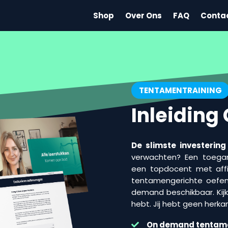
Shop
Over Ons
FAQ
Conta
TENTAMENTRAINING
Inleiding
De slimste investering
verwachten? Een toegank
een topdocent met affini
tentamengerichte oefen
demand beschikbaar. Kijk 
hebt. Jij hebt geen herka
On demand
tentam