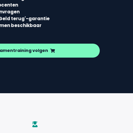
ocenten
envragen
Geld terug'-garantie
amen beschikbaar
amentraining volgen