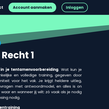
ct
Account aanmaken
Inloggen
 Recht 1
 in je tentamenvoorbereiding
. Wat kun je
elijke en volledige training, gegeven door
teit voor het vak. Je krijgt heldere uitleg,
vragen met antwoordmodel, en alles is on
waar en wanneer jij wilt: zó vaak als je nodig
nsing nodig.
entraining