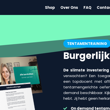
Shop
Over Ons
FAQ
Conta
TENTAMENTRAINING
Burgerlijk
De slimste investering
verwachten? Een toegank
een topdocent met affini
tentamengerichte oefen
demand beschikbaar. Kijk 
hebt. Jij hebt geen herka
On demand
tentam