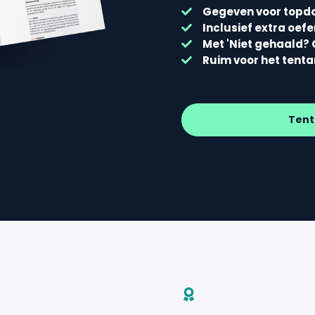
Gegeven voor topd
Inclusief extra oef
Met 'Niet gehaald? 
Ruim voor het tent
Tent