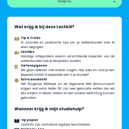
Koop nu
Wat krijg ik bij deze LexSkill?
Tip & Tricks
15 concrete en praktische tips om je wettenbundel snel te
leren begrijpen.
Lexclips
Handige uitlegvideo's waarin verschillende aspecten van de
wettenbundel met je besproken worden.
Oefenopgaven
We gaan oefenen met enkele vragen. Hoe zoek en vind je een
bepaald artikel of bepaalde wet in je bundel?
Extra aandacht
Het Burgerlijk Wetboek en de Algemene Wet Bestuursrecht
krijgen wat extra liefde. Dit zijn veel gebruikte wetten die net
iets anders in elkaar steken en een andere toelichting kunnen
gebruiken.
Wanneer krijg ik mijn studiehulp?
Op papier
LexSkills zijn uitsluitend digitaal beschikbaar.