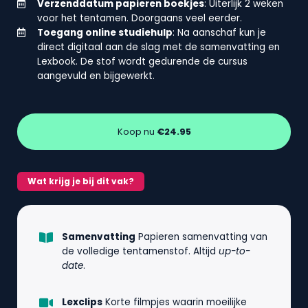
Verzenddatum papieren boekjes
: Uiterlijk 2 weken
voor het tentamen. Doorgaans veel eerder.
Toegang online studiehulp
: Na aanschaf kun je
direct digitaal aan de slag met de samenvatting en
Lexbook. De stof wordt gedurende de cursus
aangevuld en bijgewerkt.
Koop nu
€24.95
Wat krijg je bij dit vak?
Samenvatting
Papieren samenvatting van
de volledige tentamenstof. Altijd
up-to-
date
.
Lexclips
Korte filmpjes waarin moeilijke