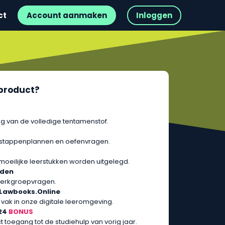
ct
Account aanmaken
Inloggen
t product?
g van de volledige tentamenstof.
 stappenplannen en oefenvragen.
 moeilijke leerstukken worden uitgelegd.
rden
erkgroepvragen.
 Lawbooks.Online
 vak in onze digitale leeromgeving.
024
BONUS
ect toegang tot de studiehulp van vorig jaar.