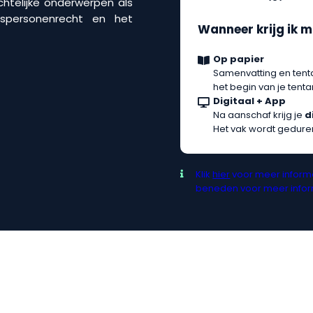
chtelijke onderwerpen als
spersonenrecht en het
Wanneer krijg ik m
Op papier
Samenvatting en tent
het begin van je ten
Digitaal + App
Na aanschaf krijg je
d
Het vak wordt gedure
Klik
hier
voor meer informa
beneden voor meer inform