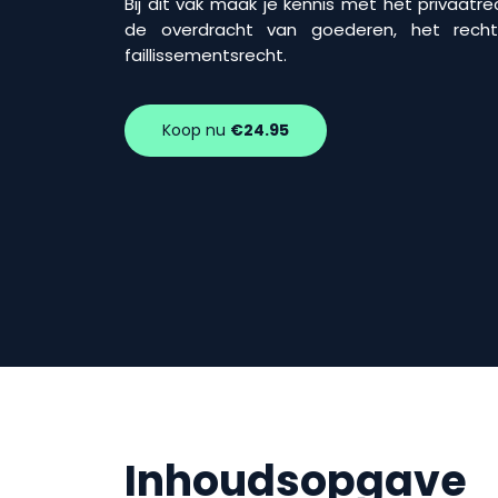
Bij dit vak maak je kennis met het privaatre
de overdracht van goederen, het recht
faillissementsrecht.
Koop nu
€24.95
Inhoudsopgave