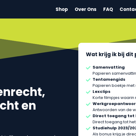
Shop
Over Ons
FAQ
Conta
Wat krijg ik bij di
Samenvatting
Papieren samenvattin
Tentamengids
Papieren boekje met
enrecht,
Lexclips
Korte filmpjes waarin
cht en
Werkgroepantwoo
Antwoorden van de w
Direct toegang tot
Direct toegang tot het
Studiehulp 2023/2
Als bonus krijg je dir