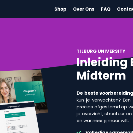
Shop
Over Ons
FAQ
Conta
TILBURG UNIVERSITY
Inleiding
Midterm
De beste voorbereiding 
kun je verwachten? Een v
precies afgestemd op wa
je overzicht, structuur e
en wanneer jij maar wilt.
Volledige samenvat