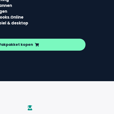
lannen
agen
books.Online
biel & desktop
Vakpakket kopen