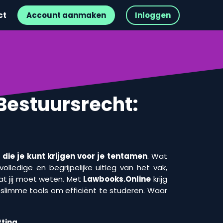
ct
Account aanmaken
Inloggen
 Bestuursrecht:
die je kunt krijgen voor je tentamen
. Wat
olledige en begrijpelijke uitleg van het vak,
t jij moet weten. Met
Lawbooks.Online
krijg
n slimme tools om efficiënt te studeren. Waar
ting