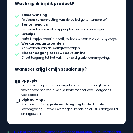
Wat krijg ik bij dit product?
Samenvatting
Papieren samenvatting van de volledige tentamenstof.
Tentamengids
Papieren boekje met stappenplannen en oefenvragen.
Lexclips
Korte filmpjes waarin moeilijke leerstukken worden uitgelegd.
Werkgroepantwoorden
Antwoorden van de werkgroepvragen.
Direct toegang tot Lawbooks.Online
Direct toegang tot het vak in onze digitale leeromgeving.
Wanneer krijg ik mijn studiehulp?
Op papier
Samenvatting en tentamengids ontvang je uiterlijk twee
weken voor het begin van je tentamenperiode. Doorgaans
veel eerder.
Digitaal + App
Na aanschaf krijg je
direct toegang
tot de digitale
leeromgeving. Het vak wordt gedurende de cursus aangevuld
en bijgewerkt.
Klik
hier
voor meer informatie over onze producten. Scroll verder naar