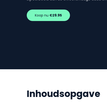
Koop nu
€29.95
Inhoudsopgave