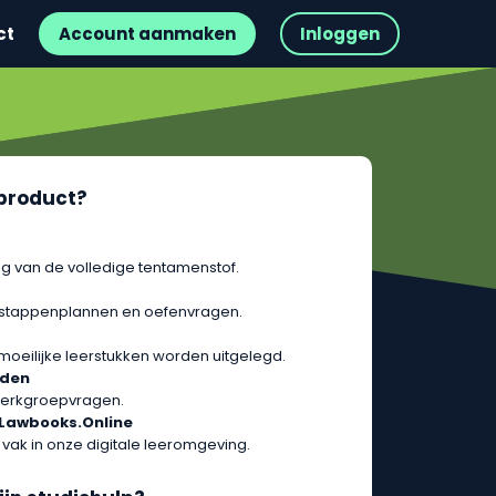
ct
Account aanmaken
Inloggen
t product?
g van de volledige tentamenstof.
 stappenplannen en oefenvragen.
 moeilijke leerstukken worden uitgelegd.
rden
erkgroepvragen.
 Lawbooks.Online
 vak in onze digitale leeromgeving.