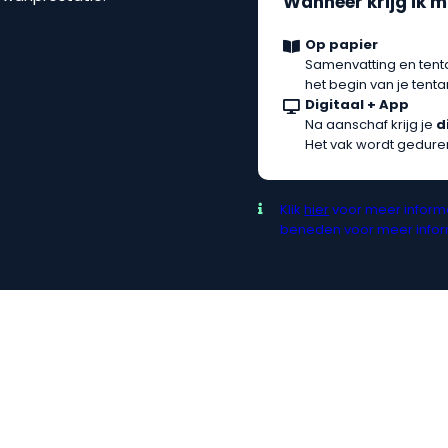
Wanneer krijg ik m
Op papier
Samenvatting en tent
het begin van je ten
Digitaal + App
Na aanschaf krijg je
d
Het vak wordt gedure
Klik
hier
voor meer informa
beneden voor meer inform