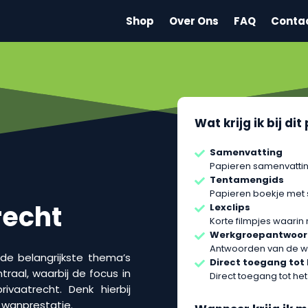
Shop
Over Ons
FAQ
Conta
Wat krijg ik bij di
Samenvatting
Papieren samenvattin
Tentamengids
Papieren boekje met
recht
Lexclips
Korte filmpjes waarin
Werkgroepantwoo
Antwoorden van de w
 de belangrijkste thema’s
Direct toegang tot
raal, waarbij de focus in
Direct toegang tot het
ivaatrecht. Denk hierbij
 wanprestatie.