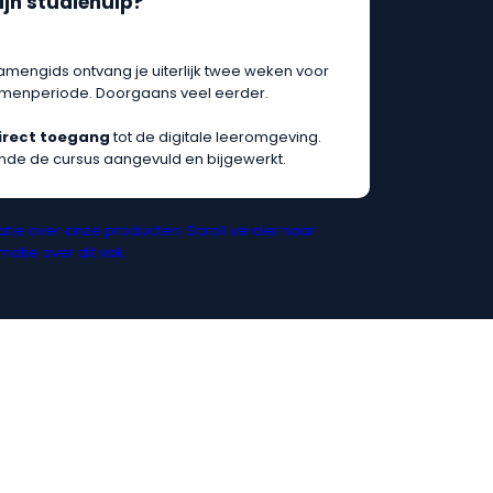
ijn studiehulp?
amengids ontvang je uiterlijk twee weken voor
tamenperiode. Doorgaans veel eerder.
irect toegang
tot de digitale leeromgeving.
nde de cursus aangevuld en bijgewerkt.
tie over onze producten. Scroll verder naar
atie over dit vak.