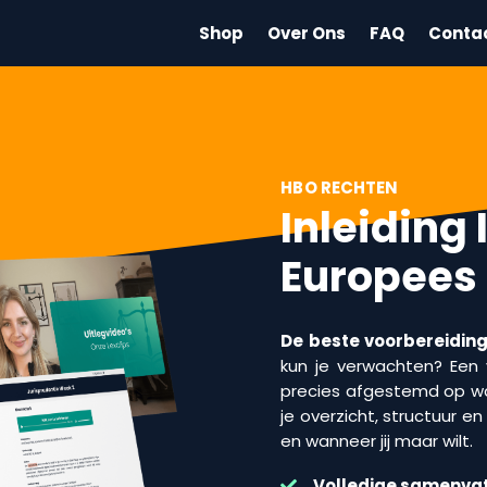
Shop
Over Ons
FAQ
Conta
HBO RECHTEN
Inleiding
Europees
De beste voorbereiding 
kun je verwachten? Een v
precies afgestemd op wa
je overzicht, structuur e
en wanneer jij maar wilt.
Volledige samenvat