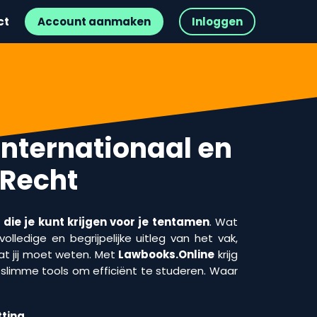
ct
Account aanmaken
Inloggen
 Internationaal en
 Recht
die je kunt krijgen voor je tentamen
. Wat
olledige en begrijpelijke uitleg van het vak,
t jij moet weten. Met
Lawbooks.Online
krijg
n slimme tools om efficiënt te studeren. Waar
ting