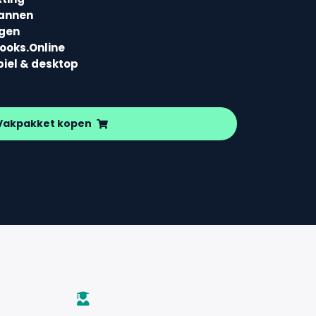
lannen
agen
books.Online
biel & desktop
Vakpakket kopen