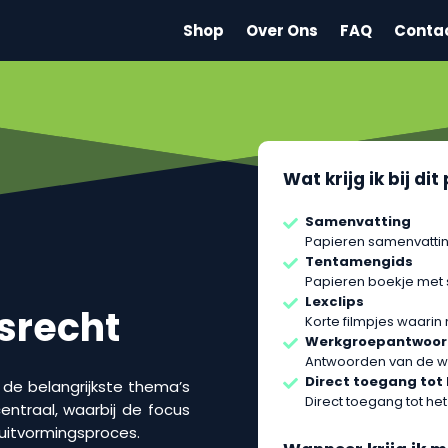
Shop
Over Ons
FAQ
Conta
Wat krijg ik bij di
Samenvatting
Papieren samenvattin
Tentamengids
Papieren boekje met
Lexclips
rsrecht
Korte filmpjes waarin
Werkgroepantwoo
Antwoorden van de w
Direct toegang tot
n de belangrijkste thema’s
Direct toegang tot het
entraal, waarbij de focus
sluitvormingsproces.