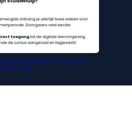
ijn studiehulp?
amengids ontvang je uiterlijk twee weken voor
tamenperiode. Doorgaans veel eerder.
irect toegang
tot de digitale leeromgeving.
nde de cursus aangevuld en bijgewerkt.
tie over onze producten. Scroll verder naar
atie over dit vak.