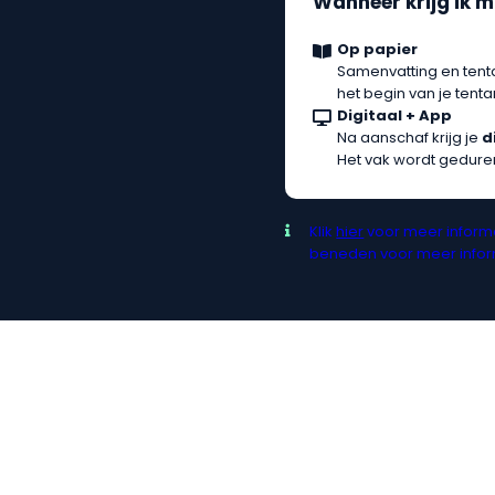
Wanneer krijg ik m
Op papier
Samenvatting en tent
het begin van je ten
Digitaal + App
Na aanschaf krijg je
d
Het vak wordt gedure
Klik
hier
voor meer informa
beneden voor meer inform