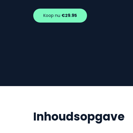
Koop nu
€29.95
Inhoudsopgave