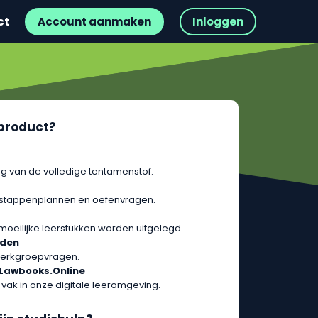
ct
Account aanmaken
Inloggen
t product?
g van de volledige tentamenstof.
 stappenplannen en oefenvragen.
 moeilijke leerstukken worden uitgelegd.
rden
erkgroepvragen.
 Lawbooks.Online
 vak in onze digitale leeromgeving.