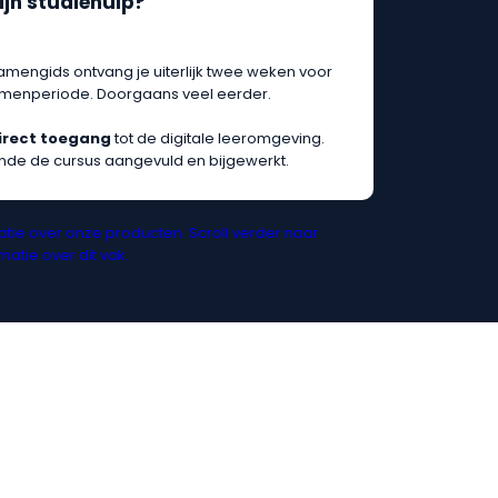
ijn studiehulp?
amengids ontvang je uiterlijk twee weken voor
tamenperiode. Doorgaans veel eerder.
irect toegang
tot de digitale leeromgeving.
nde de cursus aangevuld en bijgewerkt.
tie over onze producten. Scroll verder naar
atie over dit vak.