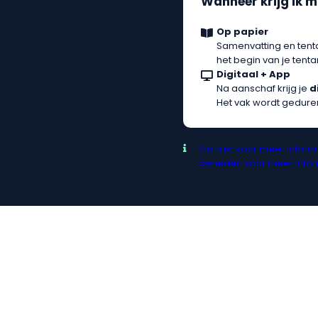
Wanneer krijg ik m
Op papier
Samenvatting en tent
het begin van je ten
Digitaal + App
Na aanschaf krijg je
d
Het vak wordt gedure
Klik
hier
voor meer informa
beneden voor meer inform