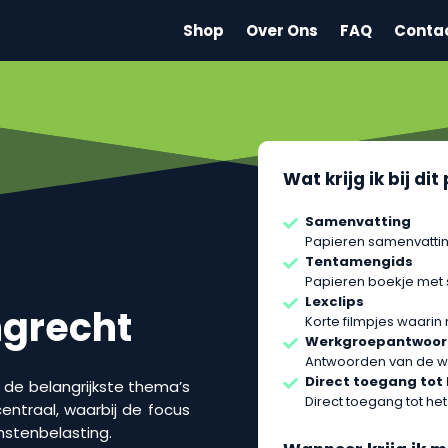
Shop
Over Ons
FAQ
Conta
Wat krijg ik bij di
Samenvatting
Papieren samenvattin
Tentamengids
Papieren boekje met
Lexclips
ngrecht
Korte filmpjes waarin
Werkgroepantwoo
Antwoorden van de w
Direct toegang tot
n de belangrijkste thema’s
Direct toegang tot het
entraal, waarbij de focus
omstenbelasting.