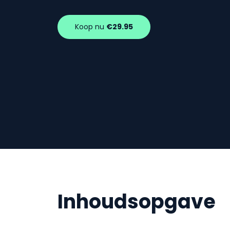
Koop nu
€29.95
Inhoudsopgave