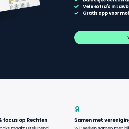
Vele extra's in Law
Gratis app voor mo
% focus op Rechten
Samen met verenigi
ooks maakt uitsluitend
Wij werken samen met bi