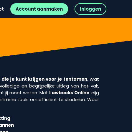
ct
Account aanmaken
Inloggen
die je kunt krijgen voor je tentamen
. Wat
olledige en begrijpelijke uitleg van het vak,
t jij moet weten. Met
Lawbooks.Online
krijg
n slimme tools om efficiënt te studeren. Waar
ting
lannen
agen