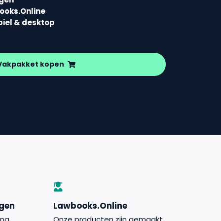
books.Online
biel & desktop
Vakpakket kopen
ngen
Lawbooks.Online
jna
Onze producten zijn gemaakt