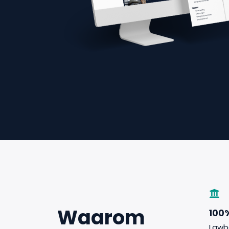
Waarom
100
Lawb