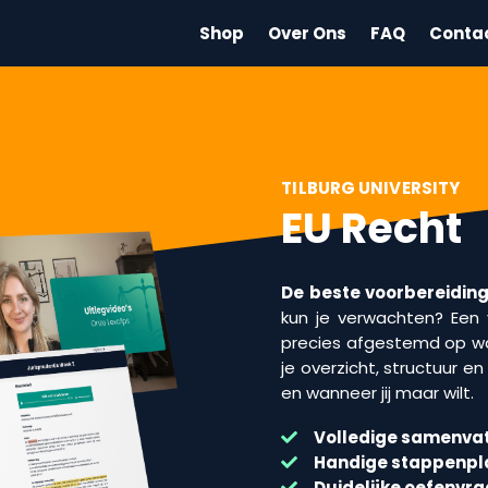
Shop
Over Ons
FAQ
Conta
TILBURG UNIVERSITY
EU Recht
De beste voorbereiding 
kun je verwachten? Een v
precies afgestemd op wa
je overzicht, structuur e
en wanneer jij maar wilt.
Volledige samenvat
Handige stappenp
Duidelijke oefenvr