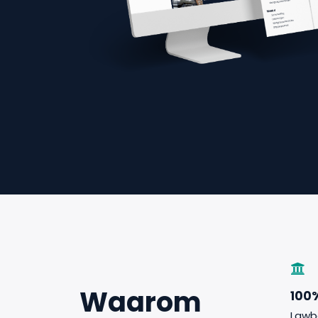
Waarom
100
Lawb