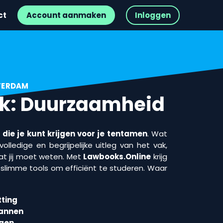
ct
Account aanmaken
Inloggen
STERDAM
ak: Duurzaamheid
die je kunt krijgen voor je tentamen
. Wat
olledige en begrijpelijke uitleg van het vak,
t jij moet weten. Met
Lawbooks.Online
krijg
n slimme tools om efficiënt te studeren. Waar
ting
lannen
agen