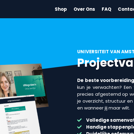
Shop
Over Ons
FAQ
Conta
UNIVERSITEIT VAN AM
Projectv
De beste voorbereiding 
kun je verwachten? Een v
precies afgestemd op wa
je overzicht, structuur e
en wanneer jij maar wilt.
Volledige samenvat
Handige stappenp
Duidelijke oefenvr