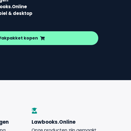
books.Online
biel & desktop
Vakpakket kopen
ngen
Lawbooks.Online
jna
Onze producten zijn gemaakt