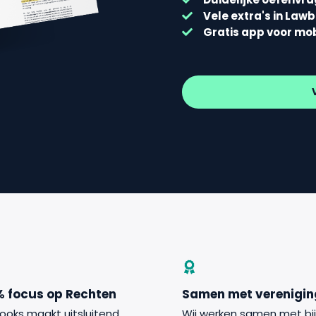
Vele extra's in Law
Gratis app voor mo
% focus op Rechten
Samen met verenigi
ooks maakt uitsluitend
Wij werken samen met bi