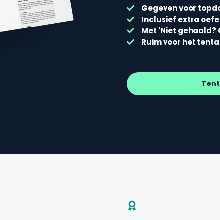
Gegeven voor topd
Inclusief extra oef
Met 'Niet gehaald? 
Ruim voor het tent
Tent