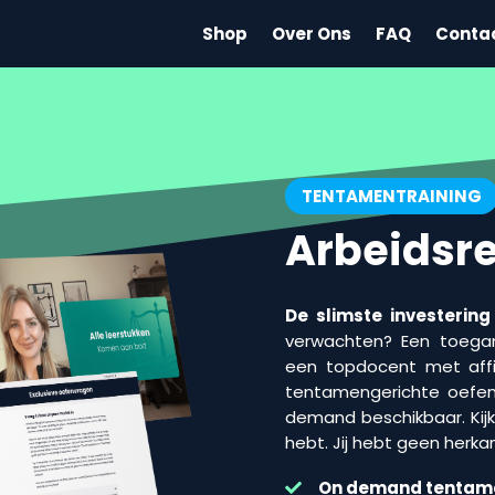
Shop
Over Ons
FAQ
Conta
TENTAMENTRAINING
Arbeidsr
De slimste investering
verwachten? Een toegank
een topdocent met affini
tentamengerichte oefen
demand beschikbaar. Kijk 
hebt. Jij hebt geen herka
On demand
tentam