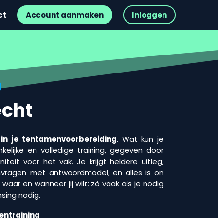
ct
Account aanmaken
Inloggen
echt
 in je tentamenvoorbereiding
. Wat kun je
elijke en volledige training, gegeven door
teit voor het vak. Je krijgt heldere uitleg,
vragen met antwoordmodel, en alles is on
waar en wanneer jij wilt: zó vaak als je nodig
nsing nodig.
entraining