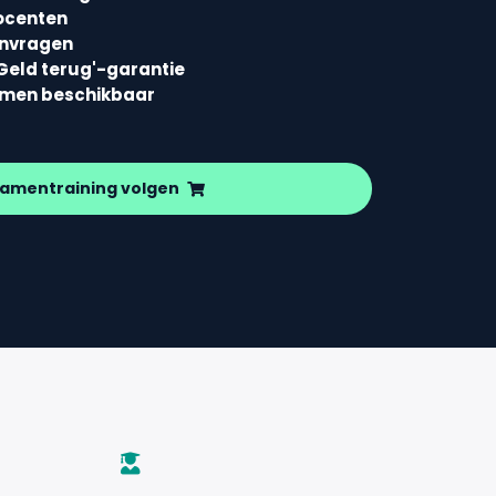
ocenten
envragen
Geld terug'-garantie
amen beschikbaar
amentraining volgen