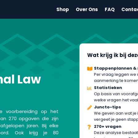
Shop
Over Ons
FAQ
Conta
Wat krijg ik bij de
Stappenplannen &
nal Law
Per vraag leggen we 
aanmerking te komen 
Statistieken
Op basis van vooraf
welke vragen het vaa
Juncto-tips
e voorbereiding op het
We geven aan wat je i
an 270 opgaven die zijn
vergeet je geen stap
gelopen jaren. Bij elke
270+ vragen
ord. Ook krijg je 80
Deze analyse bestaat 