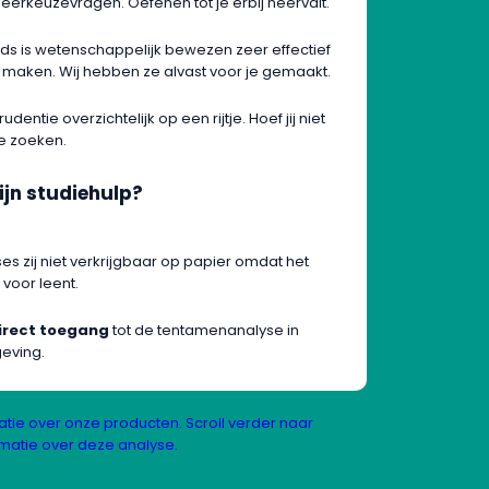
erkeuzevragen. Oefenen tot je erbij neervalt.
ds is wetenschappelijk bewezen zeer effectief
e maken. Wij hebben ze alvast voor je gemaakt.
rudentie overzichtelijk op een rijtje. Hoef jij niet
te zoeken.
ijn studiehulp?
 zij niet verkrijgbaar op papier omdat het
 voor leent.
irect toegang
tot de tentamenanalyse in
geving.
tie over onze producten. Scroll verder naar
matie over deze analyse.