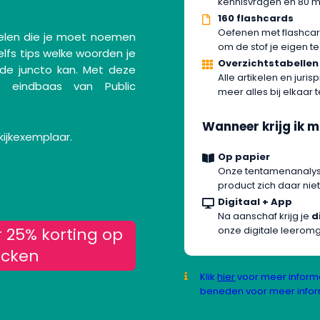
kennisvragen en 80 me
160 flashcards
Oefenen met flashcar
elen die je moet noemen
om de stof je eigen t
lfs tips welke woorden je
Overzichtstabellen
 de juncto kan. Met deze
Alle artikelen en jurisp
 eindbaas van Public
meer alles bij elkaar 
Wanneer krijg ik m
kijkexemplaar.
Op papier
Onze tentamenanalyses
product zich daar niet
Digitaal + App
Na aanschaf krijg je
d
r 25% korting op
onze digitale leerom
ocken
Klik
hier
voor meer informa
beneden voor meer infor