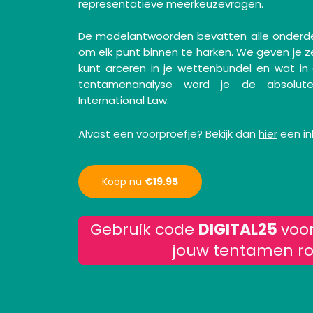
representatieve meerkeuzevragen.
De modelantwoorden bevatten alle onderd
om elk punt binnen te harken. We geven je ze
kunt arceren in je wettenbundel en wat in
tentamenanalyse word je de absolute
International Law.
Alvast een voorproefje? Bekijk dan
hier
een in
Koop nu
€19.95
Gebruik code
DIGITAL25
voo
jouw tentamen r