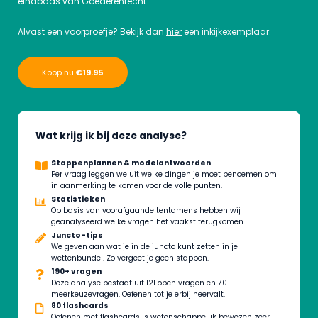
eindbaas van Goederenrecht.
Alvast een voorproefje? Bekijk dan
hier
een inkijkexemplaar.
Koop nu
€19.95
Wat krijg ik bij deze analyse?
Stappenplannen & modelantwoorden
Per vraag leggen we uit welke dingen je moet benoemen om
in aanmerking te komen voor de volle punten.
Statistieken
Op basis van voorafgaande tentamens hebben wij
geanalyseerd welke vragen het vaakst terugkomen.
Juncto-tips
We geven aan wat je in de juncto kunt zetten in je
wettenbundel. Zo vergeet je geen stappen.
190+ vragen
Deze analyse bestaat uit 121 open vragen en 70
meerkeuzevragen. Oefenen tot je erbij neervalt.
80 flashcards
Oefenen met flashcards is wetenschappelijk bewezen zeer