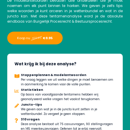
De modelantwoorden bevatten alle onderdelen die je moet
noemen om elk punt binnen te harken. We geven je zelfs tips
welke woorden je kunt arceren in je wettenbundel en wat in de
juncto kan. Met deze tentamenanalyse word je de absolute
eindbaas van Burgerlijk Procesrecht & Bestuursprocesrecht.
Koop nu
€9.95
€19.95
Wat krijg ik bij deze analyse?
Stappenplannen & modelantwoorden
Per vraag leggen we uit welke dingen je moet benoemen om
in aanmerking te komen voor de volle punten.
Statistieken
Op basis van voorafgaande tentamens hebben wij
geanalyseerd welke vragen het vaakst terugkomen.
Juncto-tips
We geven aan wat je in de juncto kunt zetten in je
wettenbundel. Zo vergeet je geen stappen.
310 vragen
Deze analyse bestaat uit 75 casusvragen, 90 stellingvragen
en 145 meerkeuzevragen. Oefenen tot je erbij neervalt.