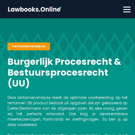
FAQ
Contact
Account aanmaken
Inloggen
Tentamenanalyse
Burgerlijk Procesrecht &
Bestuursprocesrecht
(UU)
Deze tentamenanalyse biedt de optimale voorbereiding op het
tentamen. Dit product bestaat uit opgaven die zijn gebaseerd op
(oefen)tentamens van de afgelopen jaren. Bij elke vraag geven
wij het perfecte antwoord. Ook krijg je representatieve
meerkeuzevragen, flashcards en stellingvragen. Zo ben jij op
alles voorbereid.