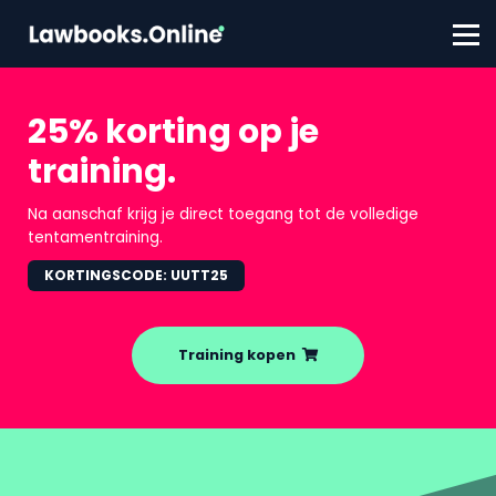
FAQ
Contact
Account aanmaken
Inloggen
25% korting op je
training.
Na aanschaf krijg je direct toegang tot de volledige
tentamentraining.
KORTINGSCODE: UUTT25
Training kopen